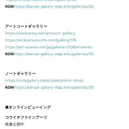
KGM
https://kansai-gallery-map.info/galleries/35
アートコートギャラリー
https://www.artsy.net/artcourt-gallery
https://oil.bijutsutecho.com/gallery/178
https://art-scenes.net/ja/galleries/108/artworks
KGM
https://kansai-gallery-map.info/galleries/45
ノートギャラリー
https://notegallery.jimdo.com/online-shop/
KGM
https://kansai-gallery-map.info/galleries/29
■オンラインビューイング
コウイチファインアーツ
映像公開中