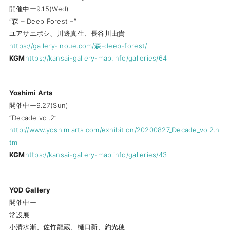
開催中ー9.15(Wed)
“森 – Deep Forest –“
ユアサエボシ、川邊真生、長谷川由貴
https://gallery-inoue.com/森-deep-forest/
KGM
https://kansai-gallery-map.info/galleries/64
Yoshimi Arts
開催中ー9.27(Sun)
“Decade vol.2”
http://www.yoshimiarts.com/exhibition/20200827_Decade_vol2.h
tml
KGM
https://kansai-gallery-map.info/galleries/43
YOD Gallery
開催中ー
常設展
小清水漸、佐竹龍蔵、樋口新、釣光穂