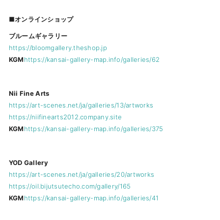
■オンラインショップ
ブルームギャラリー
https://bloomgallery.theshop.jp
KGM
https://kansai-gallery-map.info/galleries/62
Nii Fine Arts
https://art-scenes.net/ja/galleries/13/artworks
https://niifinearts2012.company.site
KGM
https://kansai-gallery-map.info/galleries/375
YOD Gallery
https://art-scenes.net/ja/galleries/20/artworks
https://oil.bijutsutecho.com/gallery/165
KGM
https://kansai-gallery-map.info/galleries/41