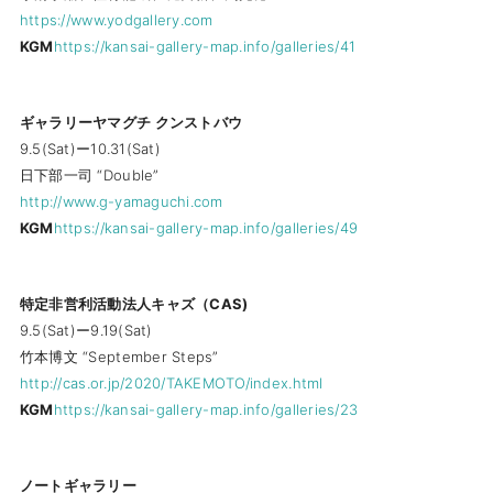
https://www.yodgallery.com
KGM
https://kansai-gallery-map.info/galleries/41
ギャラリーヤマグチ クンストバウ
9.5(Sat)ー10.31(Sat)
日下部一司 “Double”
http://www.g-yamaguchi.com
KGM
https://kansai-gallery-map.info/galleries/49
特定非営利活動法人キャズ（CAS)
9.5(Sat)ー9.19(Sat)
竹本博文 “September Steps”
http://cas.or.jp/2020/TAKEMOTO/index.html
KGM
https://kansai-gallery-map.info/galleries/23
ノートギャラリー