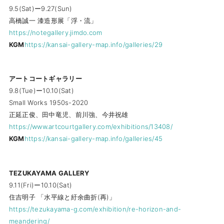
9.5(Sat)ー9.27(Sun)
高橋誠一 漆造形展「浮・流」
https://notegallery.jimdo.com
KGM
https://kansai-gallery-map.info/galleries/29
アートコートギャラリー
9.8(Tue)ー10.10(Sat)
Small Works 1950s-2020
正延正俊、田中竜児、前川強、今井祝雄
https://www.artcourtgallery.com/exhibitions/13408/
KGM
https://kansai-gallery-map.info/galleries/45
TEZUKAYAMA GALLERY
9.11(Fri)ー10.10(Sat)
住吉明子 「水平線と紆余曲折(再)」
https://tezukayama-g.com/exhibition/re-horizon-and-
meandering/