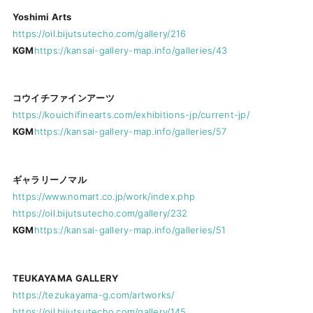
Yoshimi Arts
https://oil.bijutsutecho.com/gallery/216
KGM
https://kansai-gallery-map.info/galleries/43
コウイチファインアーツ
https://kouichifinearts.com/exhibitions-jp/current-jp/
KGM
https://kansai-gallery-map.info/galleries/57
ギャラリーノマル
https://www.nomart.co.jp/work/index.php
https://oil.bijutsutecho.com/gallery/232
KGM
https://kansai-gallery-map.info/galleries/51
TEUKAYAMA GALLERY
https://tezukayama-g.com/artworks/
https://oil.bijutsutecho.com/gallery/145