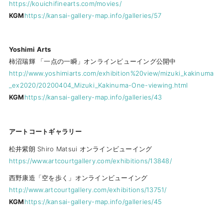
https://kouichifinearts.com/movies/
KGM
https://kansai-gallery-map.info/galleries/57
Yoshimi Arts
柿沼瑞輝 「一点の一瞬」オンラインビューイング公開中
http://www.yoshimiarts.com/exhibition%20view/mizuki_kakinuma
_ex2020/20200404_Mizuki_Kakinuma-One-viewing.html
KGM
https://kansai-gallery-map.info/galleries/43
アートコートギャラリー
松井紫朗 Shiro Matsui オンラインビューイング
https://www.artcourtgallery.com/exhibitions/13848/
西野康造「空を歩く」オンラインビューイング
http://www.artcourtgallery.com/exhibitions/13751/
KGM
https://kansai-gallery-map.info/galleries/45