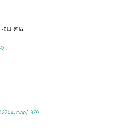
y)、松田 啓佑
60
es/1370#/map/1370