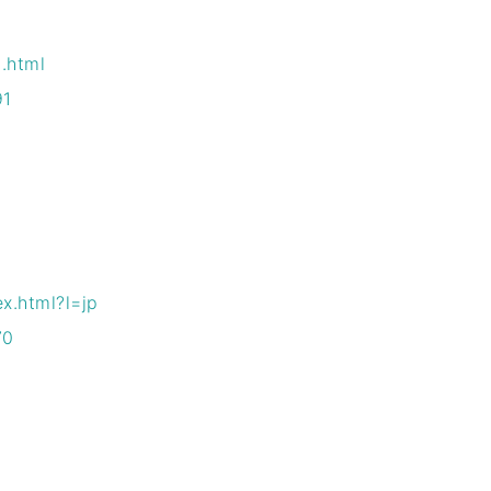
.html
91
x.html?l=jp
70