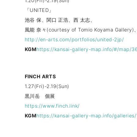
1.20(Fri)-2.19(Sun)
「UNITED」
池谷 保、関口 正浩、西 太志、
風能 奈々(courtesy of Tomio Koyama Galler
http://en-arts.com/portfolios/united-2jp/
KGM
https://kansai-gallery-map.info/#/map/3
FINCH ARTS
1.27(Fri)-2.19(Sun)
黒川岳 個展
https://www.finch.link/
KGM
https://kansai-gallery-map.info/galleri