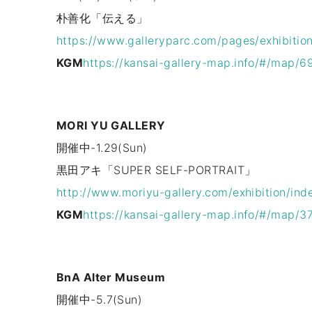
朴善化「伝える」
https://www.galleryparc.com/pages/exhibition
KGM
https://kansai-gallery-map.info/#/map/6
MORI YU GALLERY
開催中-1.29(Sun)
黒田アキ「SUPER SELF-PORTRAIT」
http://www.moriyu-gallery.com/exhibition/inde
KGM
https://kansai-gallery-map.info/#/map/3
BnA Alter Museum
開催中-5.7(Sun)