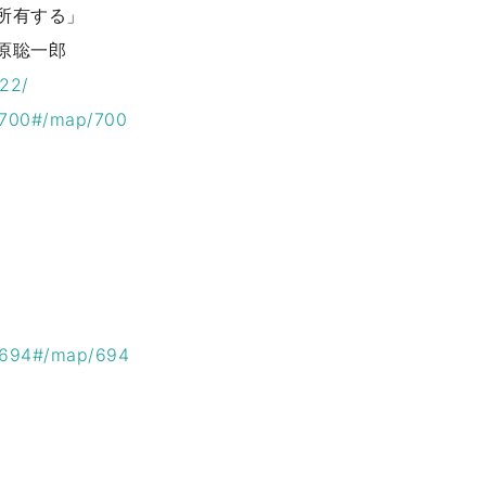
所有する」
原聡一郎
022/
es/700#/map/700
es/694#/map/694