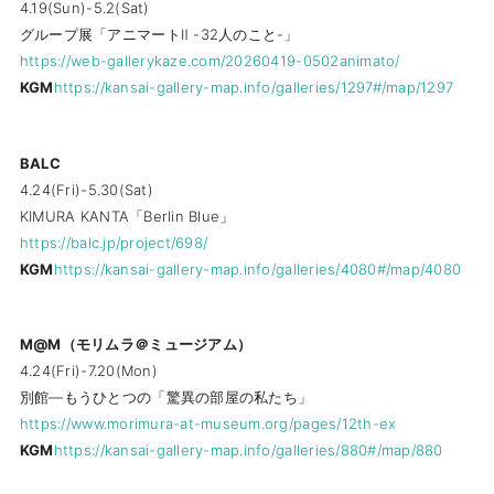
4.19(Sun)-5.2(Sat)
グループ展「アニマートⅡ -32人のこと-」
https://web-gallerykaze.com/20260419-0502animato/
KGM
https://kansai-gallery-map.info/galleries/1297#/map/1297
BALC
4.24(Fri)-5.30(Sat)
KIMURA KANTA「Berlin Blue」
https://balc.jp/project/698/
KGM
https://kansai-gallery-map.info/galleries/4080#/map/4080
M@M（モリムラ＠ミュージアム）
4.24(Fri)-7.20(Mon)
別館―もうひとつの「驚異の部屋の私たち」
https://www.morimura-at-museum.org/pages/12th-ex
KGM
https://kansai-gallery-map.info/galleries/880#/map/880