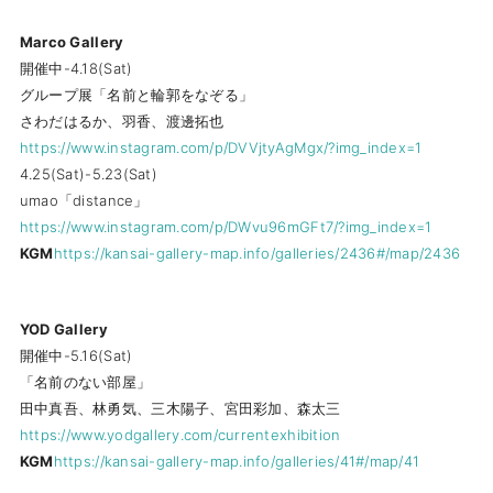
Marco Gallery
開催中-4.18(Sat)
グループ展「名前と輪郭をなぞる」
さわだはるか、羽香、渡邊拓也
https://www.instagram.com/p/DVVjtyAgMgx/?img_index=1
4.25(Sat)-5.23(Sat)
umao「distance」
https://www.instagram.com/p/DWvu96mGFt7/?img_index=1
KGM
https://kansai-gallery-map.info/galleries/2436#/map/2436
YOD Gallery
開催中-5.16(Sat)
「名前のない部屋」
田中真吾、林勇気、三木陽子、宮田彩加、森太三
https://www.yodgallery.com/currentexhibition
KGM
https://kansai-gallery-map.info/galleries/41#/map/41