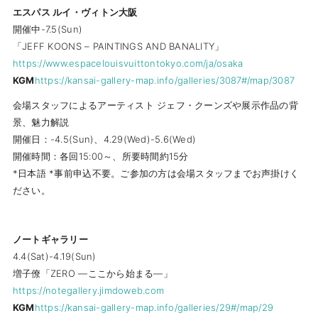
エスパス ルイ・ヴィトン大阪
開催中-7.5(Sun)
「JEFF KOONS – PAINTINGS AND BANALITY」
https://www.espacelouisvuittontokyo.com/ja/osaka
KGM
https://kansai-gallery-map.info/galleries/3087#/map/3087
会場スタッフによるアーティスト ジェフ・クーンズや展示作品の背
景、魅力解説
開催日：-4.5(Sun)、4.29(Wed)-5.6(Wed)
開催時間：各回15:00～、所要時間約15分
*日本語 *事前申込不要。ご参加の方は会場スタッフまでお声掛けく
ださい。
ノートギャラリー
4.4(Sat)-4.19(Sun)
増子僚「ZERO —ここから始まる—」
https://notegallery.jimdoweb.com
KGM
https://kansai-gallery-map.info/galleries/29#/map/29