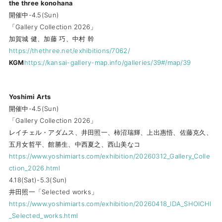
the three konohana
開催中-4.5(Sun)
「Gallery Collection 2026」
加賀城 健、加藤 巧、中村 幹
https://thethree.net/exhibitions/7062/
KGM
https://kansai-gallery-map.info/galleries/39#/map/39
Yoshimi Arts
開催中-4.5(Sun)
「Gallery Collection 2026」
レイチェル・アダムス、井田照一、柿沼瑞輝、上出惠悟、佐藤克久、
五月女哲平、館勝生、中西夏之、西山美なコ
https://www.yoshimiarts.com/exhibition/20260312_Gallery_Colle
ction_2026.html
4.18(Sat)-5.3(Sun)
井田照一「Selected works」
https://www.yoshimiarts.com/exhibition/20260418_IDA_SHOICHI
_Selected_works.html