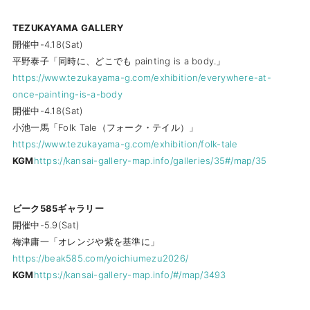
TEZUKAYAMA GALLERY
開催中-4.18(Sat)
平野泰子「同時に、どこでも painting is a body.」
https://www.tezukayama-g.com/exhibition/everywhere-at-
once-painting-is-a-body
開催中-4.18(Sat)
小池一馬「Folk Tale（フォーク・テイル）」
https://www.tezukayama-g.com/exhibition/folk-tale
KGM
https://kansai-gallery-map.info/galleries/35#/map/35
ビーク585ギャラリー
開催中-5.9(Sat)
梅津庸一「オレンジや紫を基準に」
https://beak585.com/yoichiumezu2026/
KGM
https://kansai-gallery-map.info/#/map/3493