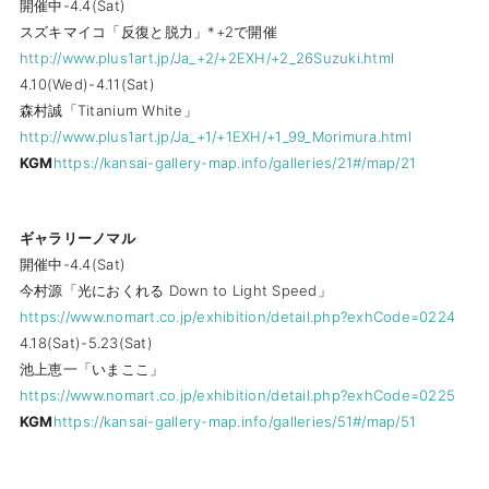
開催中-4.4(Sat)
スズキマイコ「反復と脱力」*+2で開催
http://www.plus1art.jp/Ja_+2/+2EXH/+2_26Suzuki.html
4.10(Wed)-4.11(Sat)
森村誠「Titanium White」
http://www.plus1art.jp/Ja_+1/+1EXH/+1_99_Morimura.html
KGM
https://kansai-gallery-map.info/galleries/21#/map/21
ギャラリーノマル
開催中-4.4(Sat)
今村源「光におくれる Down to Light Speed」
https://www.nomart.co.jp/exhibition/detail.php?exhCode=0224
4.18(Sat)-5.23(Sat)
池上恵一「いまここ」
https://www.nomart.co.jp/exhibition/detail.php?exhCode=0225
KGM
https://kansai-gallery-map.info/galleries/51#/map/51