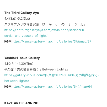
The Third Gallery Aya
4.4(Sat)-5.2(Sat)
スクリプカリウ落合安奈「ひ か り の う つ わ」
https://thethirdgalleryaya.com/exhibitions/scripcariu-
ochiai_ana_vessels_of_light/
KGM
https://kansai-gallery-map.info/galleries/37#/map/37
Yoshiaki Inoue Gallery
4.10(Fri)-4.30(Thu)
平久弥「光の境界を描く / Between Lights」
https://gallery-inoue.com/平-久弥%E3%80%80-光の境界を描く-
between-lights/
KGM
https://kansai-gallery-map.info/galleries/64#/map/64
KAZE ART PLANNING