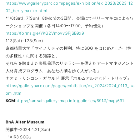
https://www.galleryparc.com/pages/exhibition/ex_2023/2023_12
02_berrymakiko.html
*1/6(Sat), 7(Sun), 8(Mon)の3日間、会場にてベリーマキコによるワ
ークショップを開催（各日14:00〜17:00、予約優先）
https://forms.gle/YKG2VmovvGFjSB9x9
1.13(Sat)-1.28(Sun)
京都精華大学「マイノリティの権利、特にSOGIをはじめとした〈性
の多様性〉に関する知識と、
それらを踏まえた表現倫理のリテラシーを備えたアートマネジメント
人材育成プログラム｜あなたの隣を歩く人がいる」
ナオミ・リンコン・ガヤルド 展示『ホルムアルデヒド・トリップ』
https://galleryparc.com/pages/exhibition/ex_2024/2024_0113_na
omi.html
KGM
https://kansai-gallery-map.info/galleries/691#/map/691
BnA Alter Museum
開催中-2024.4.21(Sun)
「AIR3 SCG」