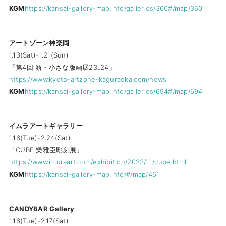
KGM
https://kansai-gallery-map.info/galleries/360#/map/360
アートゾーン神楽岡
1.13(Sat)-1.21(Sun)
「第4回 新・小さな版画展23₋24」
https://www.kyoto-artzone-kaguraoka.com/news
KGM
https://kansai-gallery-map.info/galleries/694#/map/694
イムラアートギャラリー
1.16(Tue)-2.24(Sat)
「CUBE 樂雅臣彫刻展」
https://www.imuraart.com/exhibition/2023/11/cube.html
KGM
https://kansai-gallery-map.info/#/map/461
CANDYBAR Gallery
1.16(Tue)-2.17(Sat)