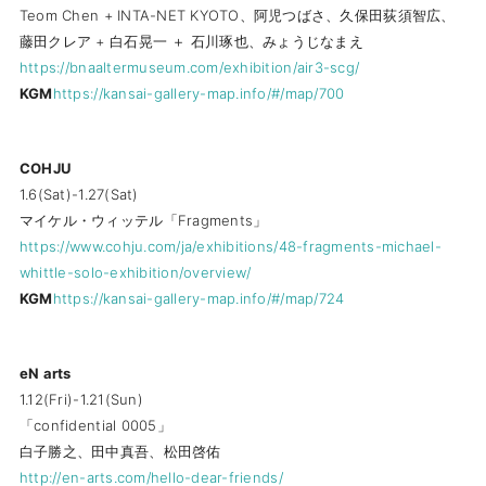
Teom Chen + INTA-NET KYOTO、阿児つばさ、久保田荻須智広、
藤田クレア + 白石晃一 ＋ 石川琢也、みょうじなまえ
https://bnaaltermuseum.com/exhibition/air3-scg/
KGM
https://kansai-gallery-map.info/#/map/700
COHJU
1.6(Sat)-1.27(Sat)
マイケル・ウィッテル「Fragments」
https://www.cohju.com/ja/exhibitions/48-fragments-michael-
whittle-solo-exhibition/overview/
KGM
https://kansai-gallery-map.info/#/map/724
eN arts
1.12(Fri)-1.21(Sun)
「confidential 0005」
白子勝之、田中真吾、松田啓佑
http://en-arts.com/hello-dear-friends/