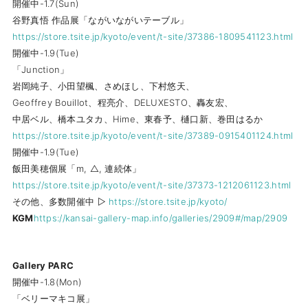
開催中-1.7(Sun)
⾕野真悟 作品展「ながいながいテーブル」
https://store.tsite.jp/kyoto/event/t-site/37386-1809541123.html
開催中-1.9(Tue)
「Junction」
岩岡純⼦、⼩⽥望楓、さめほし、下村悠天、
Geoffrey Bouillot、程亮介、DELUXESTO、轟友宏、
中居ベル、橋本ユタカ、Hime、東春予、樋⼝新、巻⽥はるか
https://store.tsite.jp/kyoto/event/t-site/37389-0915401124.html
開催中-1.9(Tue)
飯⽥美穂個展「m, △, 連続体」
https://store.tsite.jp/kyoto/event/t-site/37373-1212061123.html
その他、多数開催中 ▷
https://store.tsite.jp/kyoto/
KGM
https://kansai-gallery-map.info/galleries/2909#/map/2909
Gallery PARC
開催中-1.8(Mon)
「ベリーマキコ展」